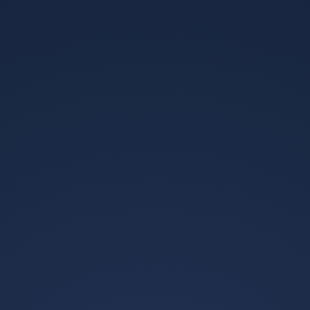
爱游戏-
番冲击，每一次触球都带着致命的威胁，罗马尼亚并非毫
曼谷之夜，2026世界杯E组焦点战，泰国用铁
0
最近
手之力，他们收缩防守的同时，也...
葡萄牙，贝林厄姆以一己之力主导比赛，却难
爱游戏入口-
26年7月,世界杯的烽火燃遍北美洲，而在E组的一场焦点对决
爱游戏体育-
足球世界迎来了它最不可思议的一幕——泰国，这个从未
爱游戏娱乐-
界杯小组赛赢过一场比赛的东南亚球队，以3比0完胜欧洲
爱游戏
葡萄牙。 曼谷时间凌晨三点,城市的每一个角落却灯火通
爱游戏t
万人空巷，每一个人都紧盯着屏幕，手心出汗，心跳如
爱游戏娱乐
 这不是一个冷门,而是一场奇迹——一场由勇气、纪律和一
爱游戏官
不放弃的心写就的唯一性战役。 第一章：赛前的无声较量
爱游戏在
在堪萨斯城的箭头体育场进行,赛前，几乎所有媒体都认为
，喀麦隆横扫塞尔维亚，格列兹曼闪耀世界杯
0
爱游戏AP
过是葡萄牙的“练...
爱游戏tv
杯小组赛的最后一轮，往往是最残酷的舞台，有人在这里
网站
，有人在这里谢幕，而真正的强者，往往在这一刻展现出
专家
替代的“唯一性”，这一次，喀麦隆用一场横扫塞尔维亚的胜
赛后
宣告自己才是小组中不可忽视的力量；而格列兹曼，则用