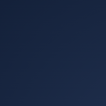
伦轮
即时比分
爱游戏官网-奇迹诞生在
无还
血防守与闪电反击完胜
2026.07.24 |
爱游戏
| 46次围观
敌十一颗无畏的心
20
中，
在世
劲旅
明，
鼓。
颗永
比赛
即时比分
爱游戏娱乐-独领风骚
这不
头名之争
2026.07.24 |
爱游戏
| 46次围观
世界
加冕
无可
利，