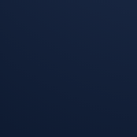
热门讨论
爱游戏在线-单极风暴，
驳？ 2
格列兹曼带队全场压制
2026.07.24 |
爱游戏
| 52次围观
20
是开
利，
组出
王牌
比赛
沉默
概率
专家推荐
爱游戏入口-逆转之夜，
利之
佐维奇谱写孤胆英雄诗
2026.07.24 |
爱游戏
| 55次围观
20
载着
肠的
一部
德意