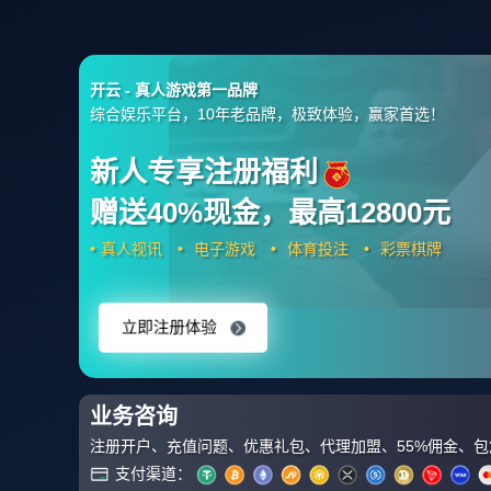
首页
即时比分
专家推荐
赛
第9页
热门讨论
爱游戏娱乐-绿茵孤勇
2026.07.25 |
爱游戏
| 45次围观