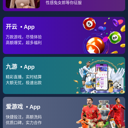
以黑马姿态搅动格局的喀麦隆，
片枫叶旗飘扬的天空...
一边是拥有欧洲顶尖中场配置、
誓要洗刷上届耻辱的波兰，当终
场哨声划破喧嚣，比分牌上那刺
2026年6月18日，多伦多夜空下
眼的“4:1”与看台上沉默的波兰红
的BMO球场，被一片金绿色与纯
爱游戏tv-里斯本的雨，曼谷的魂，2026世界杯E组，
0
白旗，共同书写了本届世界杯迄
白色的浪潮分割，这不是一场普
阿诺德用一记斜传定义了唯一
今最令人瞠目结舌的剧本——喀
通的E组小组赛，这是本届世界杯
2026.08.06 |
爱游戏
| 17次围观
麦隆用一场堪称完美的控球风
公认的“死亡之组”中，最充满悖论
暴，彻底颠覆了人们对非洲足
的一场对决——加纳压制泰国，
球“肌肉有余、智慧不足”的刻板印
这本是纸面实力的应有之义，但
象。 核心引擎...
全场七万名观众的目光,却始终聚
焦在那个穿着葡萄牙7号战袍的39
岁男人身上。 这场比赛的唯一
足球世界里，伟大有很多种，但
性，不在于加纳如何用他们那令
有一种伟大，叫“唯一”。 2026年
爱游戏娱乐-冰火交锋，当黑马神话撞上北欧极光，穆
0
人窒息的边路冲击力，将泰国队
世界杯E组第二轮，葡萄牙对阵泰
西亚拉用天才之光撕碎世界杯最强悬念
的防线撕扯得支离破碎，阿尤兄
国，这本是一场被认为“毫无悬
2026.08.04 |
爱游戏
| 23次围观