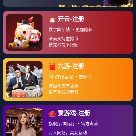
2026年世界杯C组的赛程表上，
有一场比赛被标注了星号，不是
爱游戏入口-逆转之夜，2026世界杯F组，德国战车碾
0
开幕战，不是小组收官，甚至不
过比利时，布罗佐维奇谱写孤胆英雄诗篇
是强强对话——日本对匈牙利，
2026.07.24 |
爱游戏
| 57次围观
可所有人都知道，这场看似不对
等的较量，恰恰是决定小组出线
格局的唯一钥匙，因为在这个小
组里，法国队是明牌的王牌，而
日本与匈牙利争夺的,是那张通往
淘汰赛的唯一门票。 比赛当天，
2026年盛夏的慕尼黑安联球场，
体育场的空气里弥漫着一种奇怪
夜幕低垂，灯火如昼，这座承载
爱游戏大厅-当黄袍震动世界，2026世界杯F组，泰国
0
的安静，不是观众沉默，而是双
着德国足球荣耀的圣殿，在这一
压碎德国战车，塔雷米掀起亚洲风暴
方球迷都在紧张地计算净胜球，
夜见证了世界杯F组最荡气回肠的
2026.07.23 |
爱游戏
| 49次围观
毕竟，法国队大概率会全胜出
一战——德国对阵比利时，这不
线，那么剩下的唯一名额，就属
是一场普通的比赛，而是一部关
于在日本和匈牙利之间赢下彼此
于信念、勇气与逆转的史诗，而