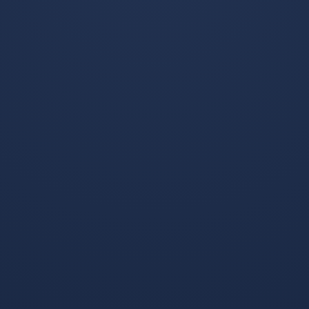
统非洲球队的散漫，转而用欧洲
罗马奥林匹克体育场的夜空被六
级的高位逼抢和身体对抗，死死
万双眼睛灼烧得滚烫，当比赛时
爱游戏在线-黑马咆哮，2026世界杯F组焦点战，泰国1
0
扼住巴西的咽喉，第23分钟，喀
钟悄然越过第90分钟，记分牌上
-0比利时，苏亚雷斯导演冷门，门将神勇铸就历史
麦隆中场断球后发动闪电反击，
依然显示着1-1——意大利人还在
2026.07.22 |
爱游戏
| 56次围观
前锋阿布巴卡尔扛开马尔基尼奥
为三天前客场与捷克的平局而懊
斯,一记势大力沉的抽射洞穿阿利
恼，如今回到主场，他们距离202
松的十指关。 1-0，喀麦隆沸腾
6年世界杯正赛只差最后一步,却仿
了，...
佛隔着地中海般遥远。 这不是一
场普通的出线战，这是意大利足
球的生死审判，是捷克黄金一代
2026年7月,北美大陆的夏天热得
的终极宣言，淘汰赛制的预选赛
发烫，当全世界的目光聚焦在F组
爱游戏下载-当星条旗在南美巨人身上升起，2026世界
0
最后一轮，胜者直通世界杯，败
这场“强弱分明”的较量时，几乎没
杯H组，迪亚斯一人改写足球权力版图
者堕入附加赛的深渊，而此刻,深
有人会想到，一场足以载入世界
2026.07.22 |
爱游戏
| 57次围观
渊正在向蓝色军团张开它的嘴。
杯史册的冷门，正在悄然酝酿。
第12分钟，捷克率先发难，中场
泰国队对阵比利时队,一边是亚洲
核心绍切克用一记势大力沉的头
足坛的新贵，一边是欧洲红魔的