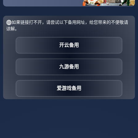
单：德国队拥有顶尖的中场控制
逆转，让整个世界为之屏息。 当
力，而泰国队的世界排名不过...
比赛的哨声在多哈的夜空下响起,
几乎没有人看好这支来自两河流
域的球队，哥斯达黎加，中北美
劲旅，小组赛三战全胜，气势如
“叮——” 那颗球在空中划过的轨
虹；而伊拉克，虽有亚洲冠军的
迹，是任何数学公式都难以描摹
爱游戏官网-2026世界杯H组战火燃起，巴西力克斯洛
0
底蕴，但在世界杯的舞台上，他
的完美弧线，萨卡在禁区右侧接
伐克，哈基米闪耀全场引领逆转狂潮
们始终是那个不被命运垂青的角
球的一瞬间，时间仿佛被按下了
2026.07.23 |
爱游戏
| 52次围观
色，开场仅12分钟，哥斯达黎加
暂停键，哥伦比亚的后卫们正在
便利用一记精妙的禁区外远射打
回撤，门将正微微向左侧移动准
破僵局，随后又在第34分钟通过
备封堵传中路线——而萨卡的右
角球头槌再下一城，2比...
脚内侧已经精准地吻上了皮球。
这是2026年世界杯A组小组赛第
三轮的第五十七分钟。 如果你以
2026年世界杯H组的首场焦点战,
为这只是一场普通的胜利，那你
在举世瞩目的多哈卢塞尔体育场
爱游戏入口-逆转之王，加维铁血统治，巴西绝境中撕
0
错了，如果你以为这只是一场大