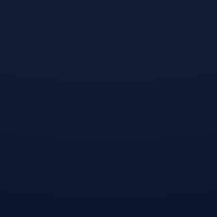
爱游戏入口-这是一篇为您定制的文章，围绕唯一性展开，将体育竞技的偶然性与球员的个人英雄主义结合
爱游戏体育-孤星耀世，2026世界杯八分之一决赛，德布劳内以钢铁防线与魔术双脚，为加拿大书写唯一答案
爱游戏娱乐-铁腰擎天，非洲雄狮震碎东欧铁骑—2026世界杯B组焦点战复盘，托纳利式统治与喀麦隆的控球革命
爱游戏tv-命运的回响，2026，当北欧神话在美洲大地上重演
爱游戏tv-绝境巴西利亚，当格列兹曼的左脚写下2026世界杯最疯狂剧本
爱游戏娱乐-中场之锚，布罗佐维奇如何用节奏锁死2026世界杯出线战，克罗地亚跨越捷克生死关
爱游戏官方入口-黄金海岸的叹息，当加纳的青春风暴，撞上C罗那永不落幕的时光
网站分类
专家推荐
即时比分
赛后点评
热门讨论
文章归档
2026年8月 (43)
2026年7月 (141)
2026年6月 (159)
2026年5月 (88)
2026年4月 (119)
2026年3月 (183)
2026年2月 (165)
2026年1月 (135)