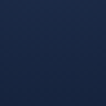
球击穿...
豪华之师，纸面实力差距悬殊，
比利时拥有世界级的中前场配
置，而泰国队唯一的“巨星”，是那
2026年7月，北美大陆的热浪与足
位已年近四旬的传奇——贾克拉
球狂热交织成一片沸腾的海洋，H
首页
上一页
6
7
8
9
10
11
12
13
14
潘·苏亚雷斯。 是的,这位有着拉
组，这个赛前被称为“死亡之组”的
15
下一页
尾页
美血统的泰国前锋，在职业生涯
战场，迎来了世界杯历史上最震
暮年，依然扛着整个国家的希
撼的一场对决——美国对阵巴
热门文章
望。 比赛从一开始就呈现出令人
西，没有人预料到，这场比赛会
窒息的节奏,比利时人控球率高
成为一届世界杯的转折点，更没
1
爱游戏在线-泰国羽毛球队险胜丹麦羽毛球队，李宗伟高光表现
达...
有人预料到，一个名字会在赛后
2
爱游戏官方-雷霆爆冷湖人B队，库里爆发神勇
以不可阻挡的姿态，席卷全球所
3
爱游戏-冷门频出！FIFA电竞战况跌宕起伏
有体育头条：迪亚斯。 赛前：巴
4
爱游戏官方入口-包含乌拉圭轻取德国，若日尼奥扛起全队的词条
西的骄傲与美国的沉默 巴西队依
5
爱游戏大厅-韩国乒乓球队血洗日本乒乓球队，水谷隼绝境逆转
然带着五冠王的骄傲步入赛场，
6
爱游戏大厅-比利时乒乓球队碾压波兰乒乓球队，樊振东爆发神勇
内马尔虽已不再年轻，但维尼修
7
爱游戏APP-鹈鹕鏖战魔术，麦科勒姆关键制胜
斯、罗德里戈领衔的攻击线，让
8
爱游戏官网-马刺逆转立陶宛男篮，巴图姆高光表现