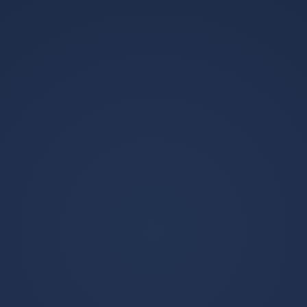
《唯一的答案：日本足球的“不变
汰赛更有利半区的唯一钥匙，两
2026.07.21 |
爱游戏
| 58次围观
量”》——记2026世界杯C组关键
支球队此前两战全胜，净胜球相
战日本完胜喀麦隆 《...
同，进球数相同，甚至连失球数
都一模一样，命运把一切推到了
这90分钟的独木桥上,不允许有任
何平局之外的第二种剧本。 沙漠
的热浪在球场上升腾，阿联酋球
2026年6月18日,多哈的夜空被一
员的白色球衣在阳光下格外耀
种异样的沉默压得很低，卢赛尔
爱游戏大厅-红白风暴，匈牙利闪电战撕裂非洲雄狮，
0
眼，他们代表着亚洲足球的新势
体育场内，八万双眼睛凝视着草
姆巴佩引领法兰西默契风暴
力，技术细腻，战术纪律严明，
皮中央那个缓缓转动的比赛用球
2026.07.20 |
爱游戏
| 57次围观
对面，智利人穿着标志性的红色
——F组第二轮，比利时对阵冰
战袍，那是安第斯山脉火山般的
岛，这不是一场普通的遭遇战，
颜色，狂野、奔放、不可预测，
两天前，冰岛爆冷逼平了墨西
两种截然不同的足球哲学,在...
哥，而比利时首战轻取日本，F组
的积分榜像一把悬在悬崖边的天
平，任何一次颤抖都可能让整个
2026年世界杯C组的出线之战，