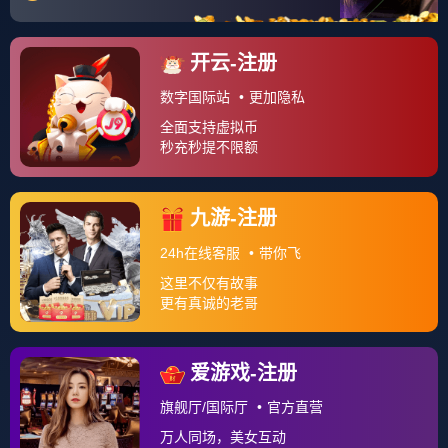
文/体育评论员 2026年7月15日,慕
尼黑安联球场，当挪威前锋哈兰
爱游戏APP-奇迹之夜，印度足球的涅槃，与姆巴佩的
0
德在第89分钟用一记石破天惊的
致命一击
凌空抽射洞穿德国队球门时，整
2026.07.21 |
爱游戏
| 63次围观
个足球世界听到了秩序崩塌的声
音。 不是西班牙,不是阿根廷，不
是巴西——匈牙利，这个曾经在1
954年世界杯决赛留下“伯尔尼奇
迹”阴影的足球古国，在2026年夏
天的C组比赛中，用一场令人窒息
2026年6月14日,多哈的夜空被一
的碾压式胜利埋葬了四届世界杯
场不可能的比赛点燃。 A组第三
爱游戏入口-绝境中的火焰，塔雷米导演2026世界杯最
0
冠军德国队，而完成最后一击
轮，印度对阵罗马尼亚，赛前，
疯狂逆转，捷克从地狱到天堂
的，竟是一个身披挪威战袍的“雇
没有人相信印度能赢，世界排名
2026.07.21 |
爱游戏
| 67次围观
佣兵”。 这不是偶然,这是足球史
第102位的球队，面对的是曾闯入
上最荒诞却又最必然的一幕。 碾
欧洲杯四强的罗马尼亚，更关键
压：从战术到精...
的是，印度前两场小组赛一平一