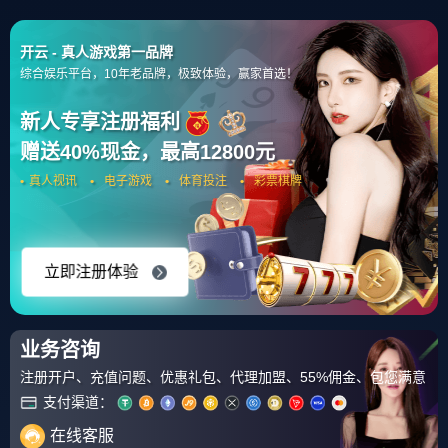
首页
即时比分
专家推荐
赛后点评
热门讨论
第12页
爱游戏娱乐-当秩序崩塌，2026世界杯C组，匈牙利碾
0
压德国，哈兰德致命一击改写足球版图
2026.07.22 |
爱游戏
| 61次围观