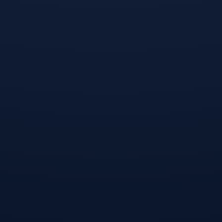
爱游戏下载-猎豹撕碎魔幻红袍，范戴克钢铁意志，为喀麦隆的橙色黄昏加冕
爱游戏官网-构思（由浅入深）
爱游戏官方-摩洛哥风暴席卷A组，印度难挡北非铁骑，努涅斯独造三球引爆2026世界杯
爱游戏tv-蓝黄军团的孤注一掷，2026世界杯D组生死战，罗马尼亚钢铁防线力克厄瓜多尔，范戴克领袖光芒照亮胜利之路
爱游戏娱乐-沙暴中的猎豹之舞，塔雷米剑指B组宿命，喀麦隆的绿茵防线在默契中崩塌
爱游戏官网-沙漠与星条旗的绿茵对话，2026世界杯H组，福登用足球破解地缘宿命
爱游戏下载-北极光吞没两河，哈基姆独舞之夜，瑞典足球的碾压式宣言
网站分类
专家推荐
即时比分
赛后点评
热门讨论
文章归档
2026年8月 (50)
2026年7月 (141)
2026年6月 (159)
2026年5月 (88)
2026年4月 (119)
2026年3月 (183)
2026年2月 (165)
2026年1月 (135)