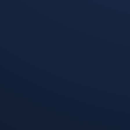
狂抢走,他的名字被印在了无数面国旗上
而更深远的意义是：这个进球，让墨西哥
——40年，足够一个婴儿成长为父亲,
比利时的黄金一代就此谢幕，德布劳内在
军最近的一次，也是最令人心碎的一次，
但谁又规定,奇迹必须以公平为前提？
写在最后
2026年7月1日，墨西哥媒体《记录
的天空和泪流满面的库尔图瓦。 只有两
是的，这个进球是唯一的，它只属于这
子里跑出来的孩子，足球的魅力就在于
争议——然后在最后一秒，用一记弧线球
多年以后，当人们提起2026年世界杯