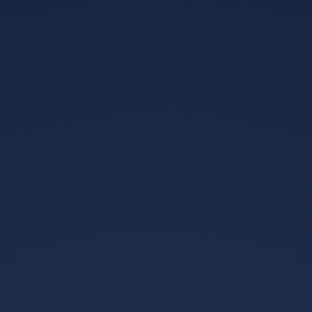
在2022年小组出局后，最后一次以完整阵容冲击世界杯的
爱游戏大厅-
雷尔德双手捂脸,库尔图瓦久久没有起身。
爱游戏大
爱游戏
“国家英雄”的分界线。
最近
7次触球，跑动距离在队内排名第六，传球成功率不足7
命中门框范围内的射门。
爱游戏入口-
爱游戏体育-
爱游戏娱乐-
人的真理：历史从不记录谁跑得最多，谁传得最准，谁控球
爱游戏
谁站在了正确的位置，用正确的方式,做了一件正确的事。
爱游戏t
爱游戏娱乐
爱游戏官
爱游戏在
爱游戏AP
爱游戏tv
标签