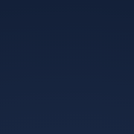
1
爱游
35米的任意球，所有人的目光都落在主罚者身上——通常由
2
爱
78分钟被换下，替补席上，教练目光扫过一群疲惫的脸,最
3
爱
4
爱游
5
爱游
6
爱游
前，深吸一口气，比利时的库尔图瓦在门线上张开双臂，像
7
爱
时的人墙由维尔通亨、阿尔德韦雷尔德和蒂勒曼斯组成——
8
爱
墙铁壁。
9
爱
线球。
随机
的瞬间突然下坠，库尔图瓦飞身扑救，指尖几乎触碰到了皮
爱游戏大
下沿钻入网窝，撞在侧网内侧,发出一声沉闷的巨响。
爱游戏入
爱游戏AP
爱游戏
爱游戏A
界杯历史上第一次在90分钟后的补时阶段淘汰一支欧洲传
爱游戏在线-