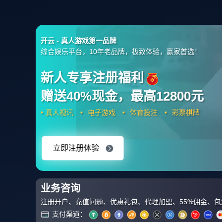
首页
即时比分
专家推荐
赛
首页
热门讨论
爱游戏tv-最后一秒
防线与命运
爱游戏tv-最后一秒
热门讨论
世界杯撕裂比利时防线与命运