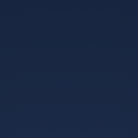
“黄鸭组合”首局明显紧张，面对经验丰富的韩国对手，他们的配合多
次出现失误，以15-21迅速丢失第一局。
局间休息时，教练亨德利没有进行复杂的技术指导，而是简单说
道：“忘掉比分，忘掉压力，打出你们训练时的羽毛球，你们比任何人
想象的都要强大。”
第二局开始，“黄鸭组合”仿佛卸下千斤重担，阿赫马尔的强力扣杀与
黄雅琼精妙的前场控制逐渐形成合力，21-18,印尼队扳回一局。
第三局比赛进入白热化，双方交替领先，场上气氛几乎令人窒息，韩
国组合丰富的经验开始显现优势，在关键分处理上更为老道，以21-1
9再度领先。
“我们当时真的很疲惫，”黄雅琼赛后回忆，“但当我看到看台上球迷举
着的‘相信奇迹’的标语，突然觉得身体里又涌出了力量。”
逆转时刻：黄鸭组合的战术觉醒