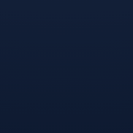
爱游戏娱乐-中场之锚，布罗佐维奇如何用节奏锁死2026世界杯出
2026.08.06
爱游戏官方入口-黄金海岸的叹息，当加纳的青春风暴，撞上C罗那
2026.08.06
浏览更多
热门文章
1
爱游戏在线-泰国羽毛球队险胜丹麦羽毛球队，李宗伟高光表现
2
爱游戏官方-雷霆爆冷湖人B队，库里爆发神勇
3
爱游戏-冷门频出！FIFA电竞战况跌宕起伏
4
爱游戏官方入口-包含乌拉圭轻取德国，若日尼奥扛起全队的词条
5
爱游戏大厅-韩国乒乓球队血洗日本乒乓球队，水谷隼绝境逆转
6
爱游戏大厅-比利时乒乓球队碾压波兰乒乓球队，樊振东爆发神勇
7
爱游戏官网-马刺逆转立陶宛男篮，巴图姆高光表现
8
爱游戏APP-鹈鹕鏖战魔术，麦科勒姆关键制胜