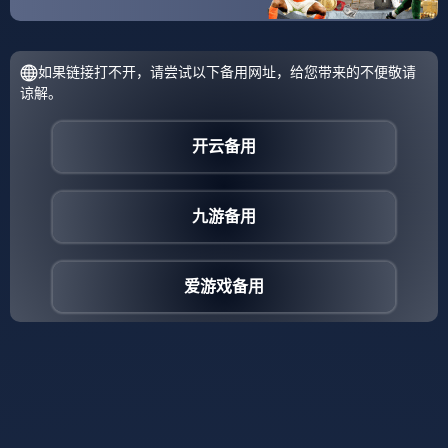
鏖战五局：每一分都如刀锋上的
舞蹈
比赛进程如预期般激烈，首局男单对决中，印尼队小将奋力拼搏仍以
微弱分差落败，紧接着的女单比赛中，印尼替补选手超常发挥，以惊
人韧性扳回一城,关键的男双对决成为全场焦点。