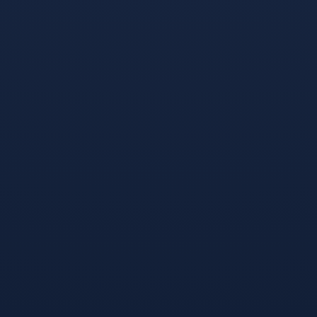
提交评论
爱游戏
1193
0
文章数
评论数
作者其它文章
爱游戏tv-绝境巴西利亚，当格列兹曼的左脚写下2026世界杯最疯狂
2026.08.07