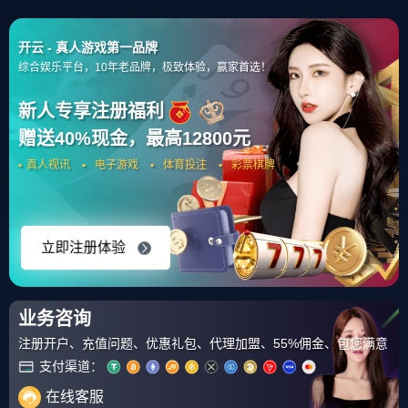
首页
即时比分
专家推荐
赛后点评
热门讨论
首页
赛后点评
爱游戏在线-羽林谍战，黄鸭组合残阵擎旗，印尼
队鏖战力克韩国队
爱游戏在线-羽林谍战，黄鸭组合残阵擎旗，印尼
0
队鏖战力克韩国队
2026.01.08 |
爱游戏
| 233次围观
雅加达国际体育中心的聚光灯下,整个球场陷入一片死寂。
记分牌无情地定格在19-20，韩国队手握赛点，印尼队教练组紧握双
拳，千钧一发之际，被称为“黄鸭组合”的年轻双打选手阿赫马尔和黄
雅琼正迎接着对手凌厉的扣杀，球如流星般擦网而过——落地前一