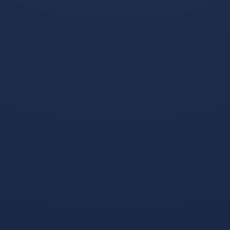
体育的迷人之处，不仅在于强者的碾压，更在于弱者的逆袭，在于不
确定中的坚持，在于困境中的觉醒，在雅加达那个星光璀璨的夜
晚，“黄鸭组合”用他们的球拍书写了一则关于勇气、智慧和团结的现
代体育寓言——当全队希望系于一身时，真正的战士不是没有恐惧,而
是带着恐惧依然向前。
版权声明
本文仅代表作者观点，不代表爱游戏立场。
本文系作者授权ayx发表，未经许可，不得转载。
相关阅读
爱游戏官方入口-黄金海岸的叹息，当加纳的青春风暴，撞上C罗
那永不落幕的时光
爱游戏tv-里斯本的雨，曼谷的魂，2026世界杯E组，阿诺德用一
记斜传定义了唯一
爱游戏娱乐-冰火交锋，当黑马神话撞上北欧极光，穆西亚拉用
天才之光撕碎世界杯最强悬念
爱游戏官方入口-绝杀之夜，当巴塞尔的血色黄昏映照罗马的疯