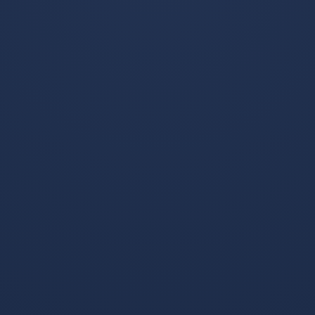
庆祝，这对临危受命的年轻组合不仅赢得了一场关键的双打比赛,更扛
起了整支队伍的前进旗帜。
“这对年轻人展现了什么是真正的团队精神，”印尼羽协主席在赛后激
动表示，“在困境中挺身而出，在压力下超越自我，这正是印尼羽毛球
的灵魂。”
“黄鸭组合”的胜利也为后续比赛奠定了基调，在接下来的女双和混双
比赛中，印尼队士气大振，最终以总比分3-2力克韩国队,挺进决赛。
这场胜利的意义远超一场比赛，它向世界展示了印尼羽毛球的深度和
韧性，证明了一支伟大队伍不仅需要明星球员,更需要能够在关键时刻
挺身而出的团队精神。
“我们只是做了我们应该做的，”阿赫马尔在赛后发布会上谦逊地
说，“但今晚的经历让我明白，当我们为彼此而战时，我们能超越自己
的极限。”
黄雅琼补充道：“球场上没有‘替补’与‘主力’之分，只有‘准备就绪’和‘尚
未准备就绪’，今晚，我们准备好了。”