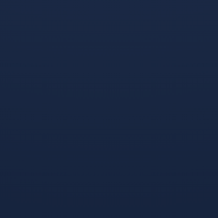
狂—2026世界杯，意大利与瑞士的生死战，哈基米如何用双脚书
爱游戏大厅-孤峰独峙，2026世界杯C组关键战，京多安引领德
写历史
国战车碾碎喀麦隆狂潮
爱游戏官方-卡塔尔夜未央，贝林厄姆点亮B组死亡之局，喀麦隆
铁骑踏破波斯防线
爱游戏入口-南十字星下的孤勇，当葡萄牙黄金一代撞上袋鼠军
团的铁壁，穆西亚拉为何成为唯一的破局者？
爱游戏-沙漠之狮啸傲美加墨，2026世界杯A组生死战，摩洛哥铁
血击溃哥伦比亚，阿方索·戴维斯一剑封喉
爱游戏入口-冰与火之歌，2026世界杯F组，库尔图瓦铸就德意志
防线，冰岛反击刺穿唯一剧本
爱游戏大厅-当高原之鹰撕裂东欧防线，萨卡封神之夜，厄瓜多
尔以碾压重新定义B组格局
< 上一篇
下一篇 >
发表评论